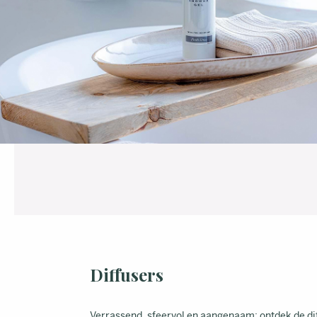
Diffusers
Verrassend, sfeervol en aangenaam: ontdek de dif