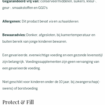
Gegarandeerd vrij van:
conserveermiddelen, suikers, kleur-,
geur-, smaakstoffen en GGO’s
Allergenen:
Dit product bevat
vis
en
schaaldieren
.
Bewaaradvies:
Donker, afgesloten, bij kamertemperatuur en
buiten bereik van jonge kinderen bewaren.
Een gevarieerde, evenwichtige voeding en een gezonde levensstijl
zijn belangrijk. Voedingssupplementen zijn geen vervanging van
een gevarieerde voeding.
Niet geschikt voor kinderen onder de 10 jaar, bij zwangerschap(-
swens) of borstvoeding
P
r
o
t
e
c
t
&
F
i
l
l